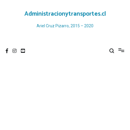
Ir
al
Administracionytransportes.cl
contenido
Ariel Cruz Pizarro, 2015 – 2020