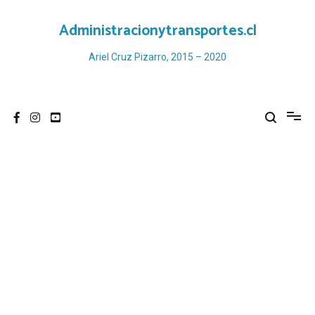
Ir
al
Administracionytransportes.cl
contenido
Ariel Cruz Pizarro, 2015 – 2020