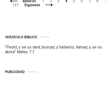
Navegación
Página
Página
Página
Página
Página
Página
Página
Página
Anterior
1
2
3
4
5
6
7
8
…
de
Página
127
Siguiente
entradas
VERSÍCULO BÍBLICO
"Pedid, y se os dará; buscad, y hallaréis, llamad, y se os
abrira" Mateo 7:7
PUBLICIDAD