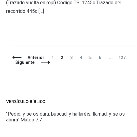
(Trazado vuelta en rojo) Código TS: 1245c Trazado del
recorrido 445c […]
Navegación
Página
Página
Página
Página
Página
Página
Página
Anterior
1
2
3
4
5
6
…
127
de
Siguiente
entradas
VERSÍCULO BÍBLICO
"Pedid, y se os dará; buscad, y hallaréis, llamad, y se os
abrira" Mateo 7:7