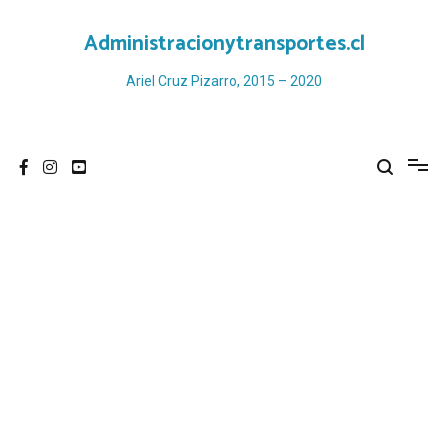
Ir
al
Administracionytransportes.cl
contenido
Ariel Cruz Pizarro, 2015 – 2020