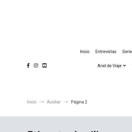
Ir
al
contenido
Inicio
Entrevistas
Seri
Ariel de Viaje
Inicio
Auxiliar
Página 2