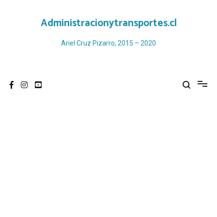
Ir
al
Administracionytransportes.cl
contenido
Ariel Cruz Pizarro, 2015 – 2020