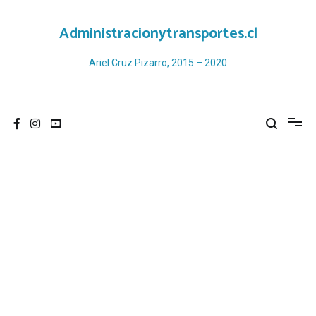
Ir
al
Administracionytransportes.cl
contenido
Ariel Cruz Pizarro, 2015 – 2020