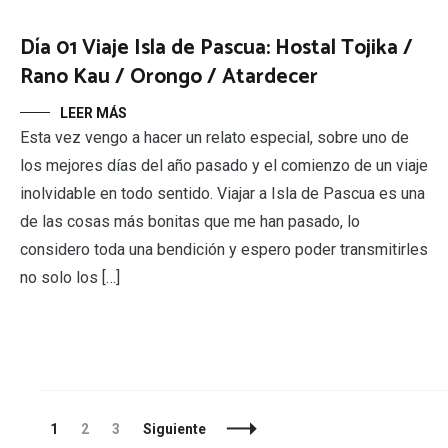
Día 01 Viaje Isla de Pascua: Hostal Tojika /
Rano Kau / Orongo / Atardecer
LEER MÁS
Esta vez vengo a hacer un relato especial, sobre uno de
los mejores días del año pasado y el comienzo de un viaje
inolvidable en todo sentido. Viajar a Isla de Pascua es una
de las cosas más bonitas que me han pasado, lo
considero toda una bendición y espero poder transmitirles
no solo los […]
Navegación
Página
Página
Página
1
2
3
Siguiente
de