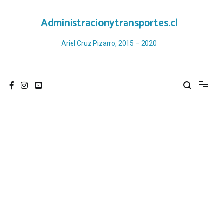
Ir
al
Administracionytransportes.cl
contenido
Ariel Cruz Pizarro, 2015 – 2020