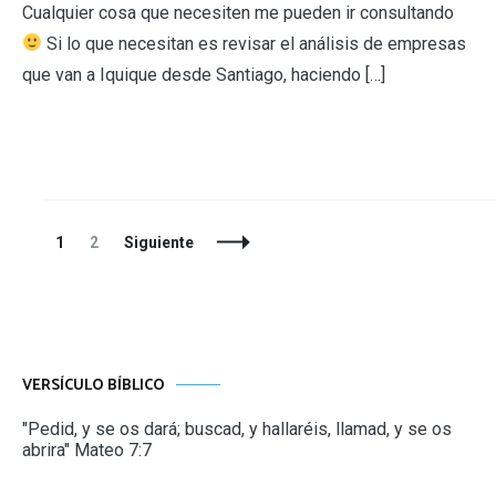
Cualquier cosa que necesiten me pueden ir consultando
Si lo que necesitan es revisar el análisis de empresas
que van a Iquique desde Santiago, haciendo […]
Navegación
Página
Página
1
2
Siguiente
de
entradas
VERSÍCULO BÍBLICO
"Pedid, y se os dará; buscad, y hallaréis, llamad, y se os
abrira" Mateo 7:7