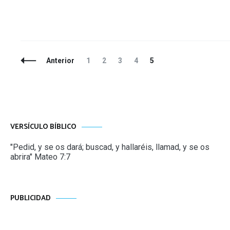
Navegación
Página
Página
Página
Página
Página
Anterior
1
2
3
4
5
de
entradas
VERSÍCULO BÍBLICO
"Pedid, y se os dará; buscad, y hallaréis, llamad, y se os
abrira" Mateo 7:7
PUBLICIDAD