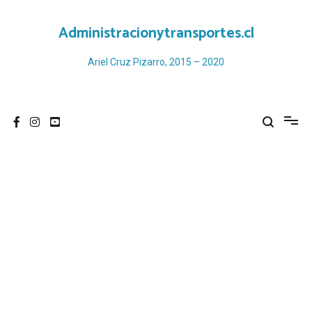
Ir
al
Administracionytransportes.cl
contenido
Ariel Cruz Pizarro, 2015 – 2020