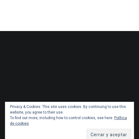
Privacy & Cookies: This site uses cookies. By continuing to use this
website, you agree to their use.
To find out more, including how to control cookies, see here:
Política
de cookies
Copyright 2026 Administracionytransportes.cl Todos los
derechos reservados. Tema por
ThemeGrill
. Orgullosamente
impulsado por
WordPress