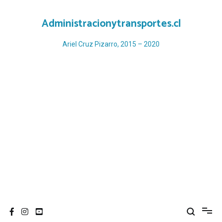
Ir
al
Administracionytransportes.cl
contenido
Ariel Cruz Pizarro, 2015 – 2020