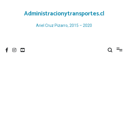
Ir
al
Administracionytransportes.cl
contenido
Ariel Cruz Pizarro, 2015 – 2020