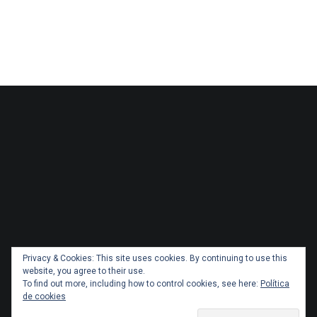
Privacy & Cookies: This site uses cookies. By continuing to use this
website, you agree to their use.
To find out more, including how to control cookies, see here:
Política
de cookies
Copyright 2026 Administracionytransportes.cl Todos los