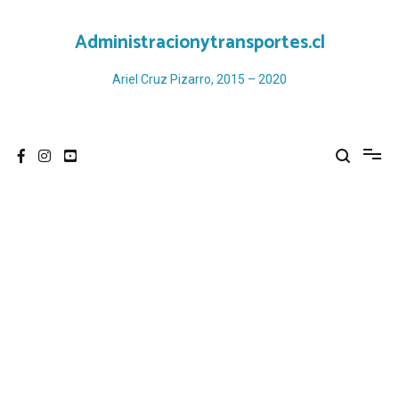
Ir
al
Administracionytransportes.cl
contenido
Ariel Cruz Pizarro, 2015 – 2020