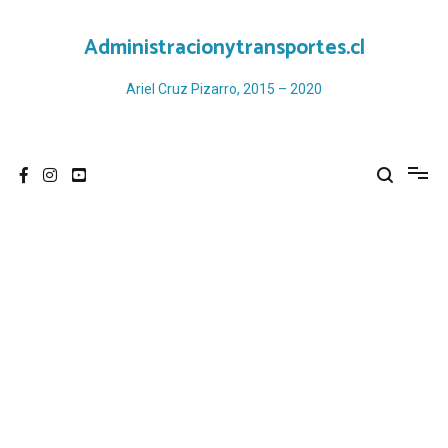
Ir
al
Administracionytransportes.cl
contenido
Ariel Cruz Pizarro, 2015 – 2020