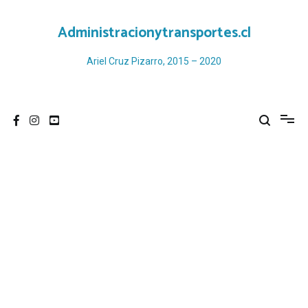
Ir
al
Administracionytransportes.cl
contenido
Ariel Cruz Pizarro, 2015 – 2020