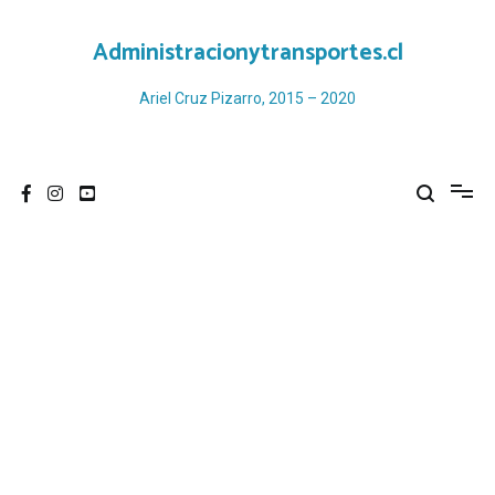
Ir
al
Administracionytransportes.cl
contenido
Ariel Cruz Pizarro, 2015 – 2020