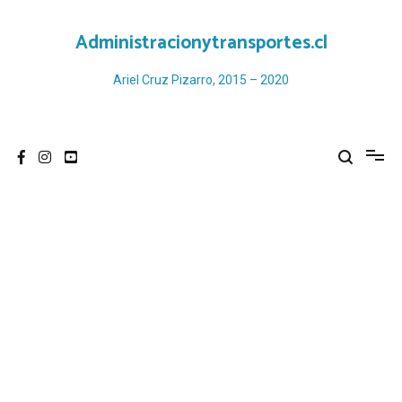
Ir
al
Administracionytransportes.cl
contenido
Ariel Cruz Pizarro, 2015 – 2020