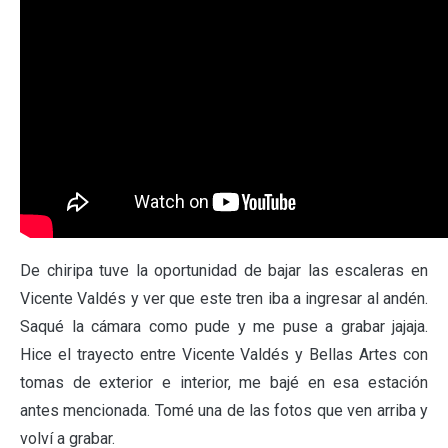
De chiripa tuve la oportunidad de bajar las escaleras en
Vicente Valdés y ver que este tren iba a ingresar al andén.
Saqué la cámara como pude y me puse a grabar jajaja.
Hice el trayecto entre Vicente Valdés y Bellas Artes con
tomas de exterior e interior, me bajé en esa estación
antes mencionada. Tomé una de las fotos que ven arriba y
volví a grabar.