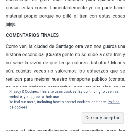
gustan estas cosas. Lamentablemente yo no pude hacer
material propio porque no pillé el tren con estas cosas
jajaja.
COMENTARIOS FINALES
Como ven, la ciudad de Santiago otra vez nos guarda una
historia escondida. ¡Cuánta gente no se sube a este tren y
no sabe la razón de que tenga colores distintos! Menos
aún, cuántas veces no valoramos los esfuerzos que se
realizan para mejorar nuestro transporte público (conste,
no es una defensa corporativa, sino ver que algo se va
Privacy & Cookies: This site uses cookies. By continuing to use this
avanzando). Hace 3 años, soñábamos con tener trenes
website, you agree to their use.
To find out more, including how to control cookies, see here:
Política
con aire acondicionado y hoy, al menos toda la flota de
de cookies
Línea 1 tiene aire acondicionado.
Lo que falla un poco es la cultura de las personas. A