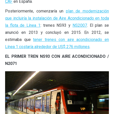
CAF
en España.
Posteriormente, comenzaría un
plan de modernización
que incluiría la instalación de Aire Acondicionado en toda
la flota de Línea 1
: trenes NS93 y
NS2007
. El plan se
anunció en 2013 y concluyó en 2015. En 2012, se
estimaba que
tener trenes con aire acondicionado en
Línea 1 costaría alrededor de US$ 276 millones
.
EL PRIMER TREN NS93 CON AIRE ACONDICIONADO /
N2071