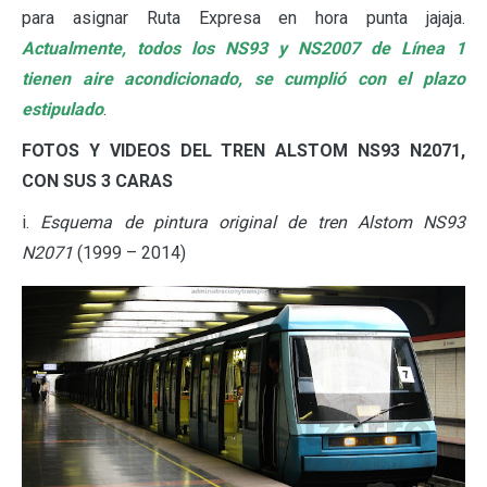
para asignar Ruta Expresa en hora punta jajaja.
Actualmente, todos los NS93 y NS2007 de Línea 1
tienen aire acondicionado, se cumplió con el plazo
estipulado
.
FOTOS Y VIDEOS DEL TREN ALSTOM NS93 N2071,
CON SUS 3 CARAS
i.
Esquema de pintura original de tren Alstom NS93
N2071
(1999 – 2014)