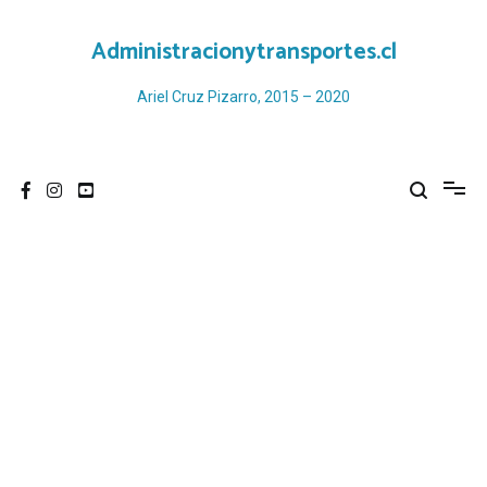
Ir
al
Administracionytransportes.cl
contenido
Ariel Cruz Pizarro, 2015 – 2020