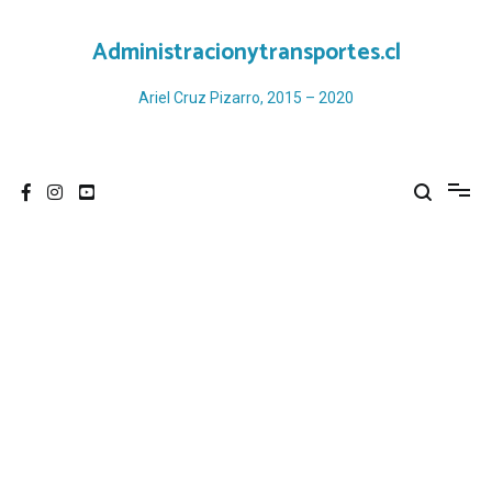
Ir
al
Administracionytransportes.cl
contenido
Ariel Cruz Pizarro, 2015 – 2020