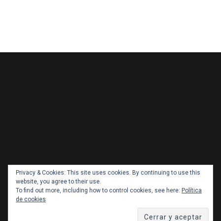
Privacy & Cookies: This site uses cookies. By continuing to use this
website, you agree to their use.
To find out more, including how to control cookies, see here:
Política
de cookies
Copyright 2026 Administracionytransportes.cl Todos los
derechos reservados. Tema por
ThemeGrill
. Orgullosamente