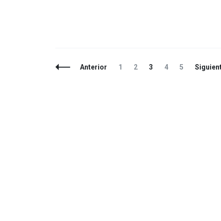
Navegación
Página
Página
Página
Página
Página
Anterior
1
2
3
4
5
Siguien
de
entradas