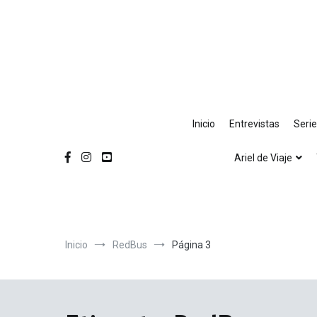
Ir
al
contenido
Inicio
Entrevistas
Seri
Ariel de Viaje
Inicio
RedBus
Página 3