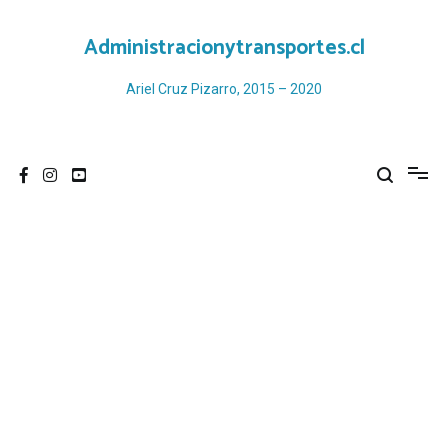
Ir
al
Administracionytransportes.cl
contenido
Ariel Cruz Pizarro, 2015 – 2020