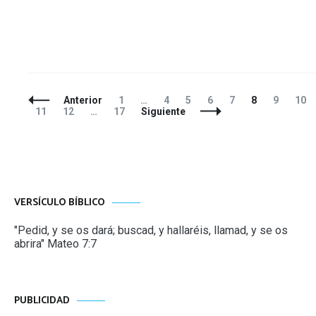
Navegación
Página
Página
Página
Página
Página
Página
Página
Pág
Anterior
1
…
4
5
6
7
8
9
10
de
Página
Página
Página
11
12
…
17
Siguiente
entradas
VERSÍCULO BÍBLICO
"Pedid, y se os dará; buscad, y hallaréis, llamad, y se os
abrira" Mateo 7:7
PUBLICIDAD