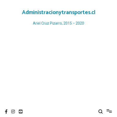
Ir
al
Administracionytransportes.cl
contenido
Ariel Cruz Pizarro, 2015 – 2020