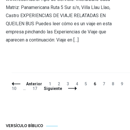
Matriz: Panamericana Ruta 5 Sur s/n, Villa Llau Llao,
Castro EXPERIENCIAS DE VIAJE RELATADAS EN
QUEILEN BUS Puedes leer cómo es un viaje en esta
empresa pinchando las Experiencias de Viaje que
aparecen a continuación: Viaje en […]
Navegación
Página
Página
Página
Página
Página
Página
Página
Página
Pági
Anterior
1
2
3
4
5
6
7
8
9
de
Página
10
…
17
Siguiente
entradas
VERSÍCULO BÍBLICO