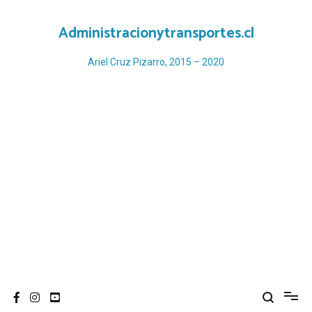
Ir
al
Administracionytransportes.cl
contenido
Ariel Cruz Pizarro, 2015 – 2020