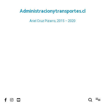
Ir
al
Administracionytransportes.cl
contenido
Ariel Cruz Pizarro, 2015 – 2020