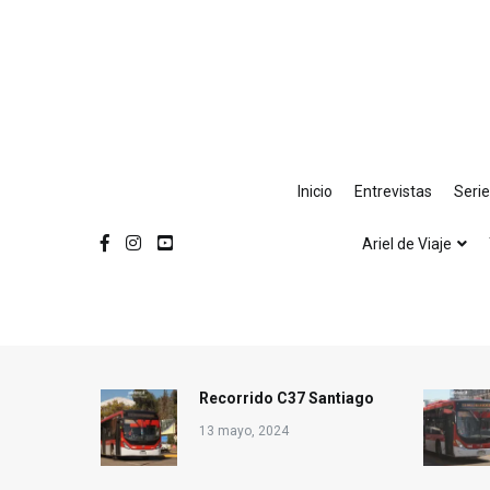
Ir
al
contenido
Inicio
Entrevistas
Seri
Ariel de Viaje
Recorrido C37 Santiago
13 mayo, 2024