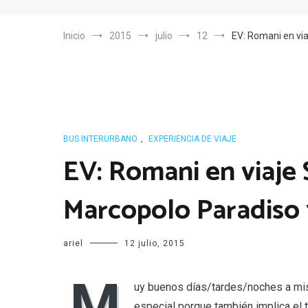
Inicio
2015
julio
12
EV: Romani en via
BUS INTERURBANO
,
EXPERIENCIA DE VIAJE
EV: Romani en viaje 
Marcopolo Paradiso
ariel
12 julio, 2015
M
uy buenos días/tardes/noches a mis 
especial porque también implica el t