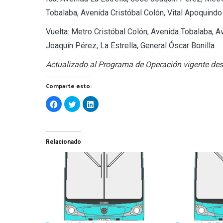
Tobalaba, Avenida Cristóbal Colón, Vital Apoquindo
Vuelta: Metro Cristóbal Colón, Avenida Tobalaba, 
Joaquín Pérez, La Estrella, General Óscar Bonilla
Actualizado al Programa de Operación vigente des
Comparte esto:
Haz
Haz
Haz
clic
clic
clic
para
para
para
compartir
compartir
compartir
en
en
en
Facebook
Twitter
LinkedIn
(Se
(Se
(Se
Relacionado
abre
abre
abre
en
en
en
una
una
una
ventana
ventana
ventana
nueva)
nueva)
nueva)