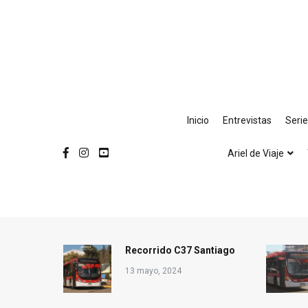
Ir
al
contenido
Inicio
Entrevistas
Seri
Ariel de Viaje
Recorrido C37 Santiago
13 mayo, 2024