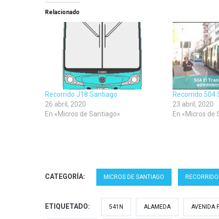
Facebook
Twitter
LinkedIn
(Se
(Se
(Se
Relacionado
abre
abre
abre
en
en
en
una
una
una
ventana
ventana
ventana
nueva)
nueva)
nueva)
Recorrido J18 Santiago
Recorrido 504 
26 abril, 2020
23 abril, 2020
En «Micros de Santiago»
En «Micros de 
CATEGORÍA:
MICROS DE SANTIAGO
RECORRIDO
ETIQUETADO:
541N
ALAMEDA
AVENIDA 