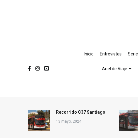
Ir
al
contenido
Inicio
Entrevistas
Seri
Ariel de Viaje
Recorrido C37 Santiago
13 mayo, 2024