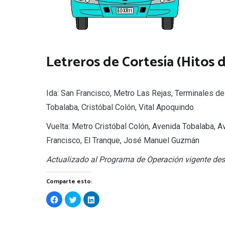
Letreros de Cortesía (Hitos d
Ida: San Francisco, Metro Las Rejas, Terminales de
Tobalaba, Cristóbal Colón, Vital Apoquindo
Vuelta: Metro Cristóbal Colón, Avenida Tobalaba, 
Francisco, El Tranque, José Manuel Guzmán
Actualizado al Programa de Operación vigente des
Comparte esto:
Haz
Haz
Haz
clic
clic
clic
para
para
para
compartir
compartir
compartir
en
en
en