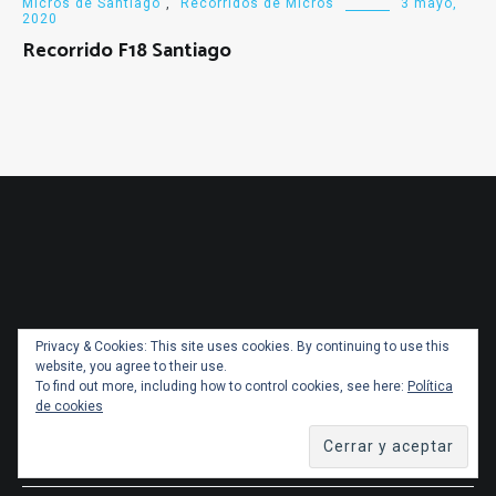
Micros de Santiago
,
Recorridos de Micros
3 mayo,
2020
Recorrido F18 Santiago
Privacy & Cookies: This site uses cookies. By continuing to use this
website, you agree to their use.
To find out more, including how to control cookies, see here:
Política
de cookies