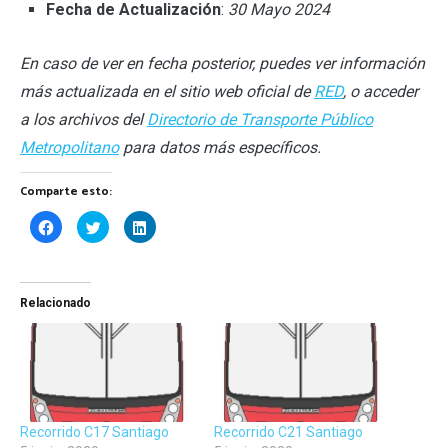
Fecha de Actualización
:
30 Mayo 2024
En caso de ver en fecha posterior, puedes ver información
más actualizada en el sitio web oficial de
RED
, o acceder
a los archivos del
Directorio de Transporte Público
Metropolitano
para datos más específicos.
Comparte esto:
Haz
Haz
Haz
clic
clic
clic
para
para
para
compartir
compartir
compartir
en
en
en
Facebook
Twitter
LinkedIn
(Se
(Se
(Se
Relacionado
abre
abre
abre
en
en
en
una
una
una
ventana
ventana
ventana
nueva)
nueva)
nueva)
Recorrido C17 Santiago
Recorrido C21 Santiago