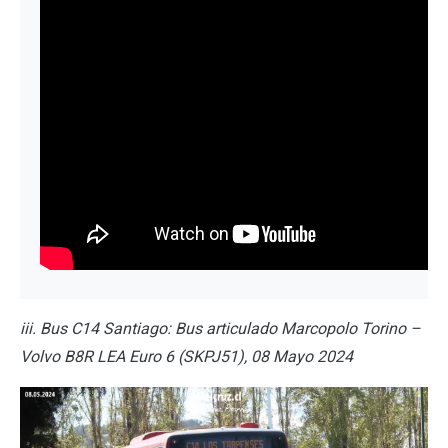
iii. Bus C14 Santiago: Bus articulado Marcopolo Torino –
Volvo B8R LEA Euro 6 (SKPJ51), 08 Mayo 2024