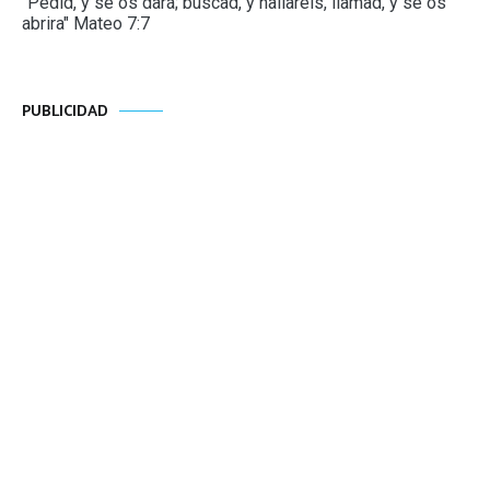
"Pedid, y se os dará; buscad, y hallaréis, llamad, y se os
abrira" Mateo 7:7
PUBLICIDAD