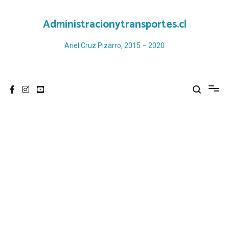
Ir
al
Administracionytransportes.cl
contenido
Ariel Cruz Pizarro, 2015 – 2020