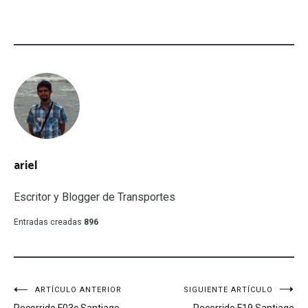
ariel
Escritor y Blogger de Transportes
Entradas creadas
896
Navegación
ARTÍCULO ANTERIOR
SIGUIENTE ARTÍCULO
Recorrido F03c Santiago
Recorrido F19 Santiago