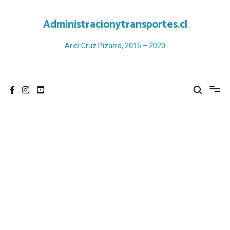
Ir
al
Administracionytransportes.cl
contenido
Ariel Cruz Pizarro, 2015 – 2020