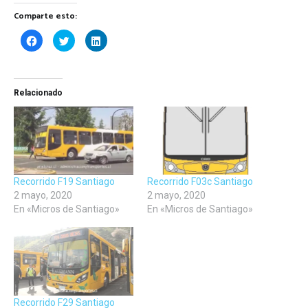
Comparte esto:
Haz
Haz
Haz
clic
clic
clic
para
para
para
compartir
compartir
compartir
en
en
en
Facebook
Twitter
LinkedIn
(Se
(Se
(Se
Relacionado
abre
abre
abre
en
en
en
una
una
una
ventana
ventana
ventana
nueva)
nueva)
nueva)
Recorrido F19 Santiago
Recorrido F03c Santiago
2 mayo, 2020
2 mayo, 2020
En «Micros de Santiago»
En «Micros de Santiago»
Recorrido F29 Santiago