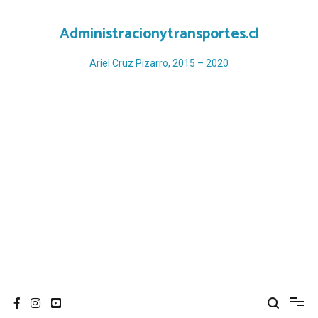
Ir
al
Administracionytransportes.cl
contenido
Ariel Cruz Pizarro, 2015 – 2020