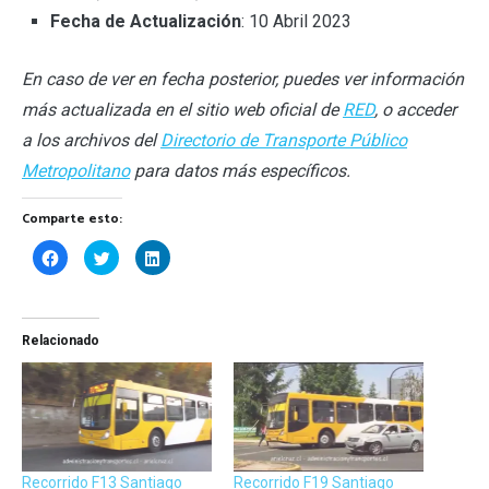
Fecha de Actualización
: 10 Abril 2023
En caso de ver en fecha posterior, puedes ver información
más actualizada en el sitio web oficial de
RED
, o acceder
a los archivos del
Directorio de Transporte Público
Metropolitano
para datos más específicos.
Comparte esto:
Haz
Haz
Haz
clic
clic
clic
para
para
para
compartir
compartir
compartir
en
en
en
Facebook
Twitter
LinkedIn
(Se
(Se
(Se
Relacionado
abre
abre
abre
en
en
en
una
una
una
ventana
ventana
ventana
nueva)
nueva)
nueva)
Recorrido F13 Santiago
Recorrido F19 Santiago