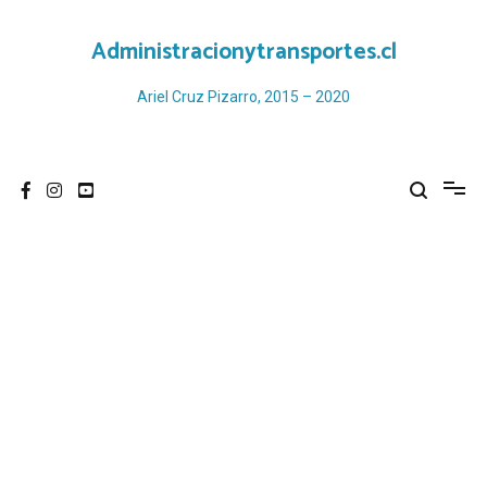
Ir
al
Administracionytransportes.cl
contenido
Ariel Cruz Pizarro, 2015 – 2020