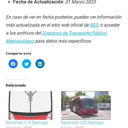
Fecha de Actualización
:
01 Marzo 2023
En caso de ver en fecha posterior, puedes ver información
más actualizada en el sitio web oficial de
RED
, o acceder
a los archivos del
Directorio de Transporte Público
Metropolitano
para datos más específicos.
Comparte esto:
Haz
Haz
Haz
clic
clic
clic
para
para
para
compartir
compartir
compartir
en
en
en
Facebook
Twitter
LinkedIn
(Se
(Se
(Se
Relacionado
abre
abre
abre
en
en
en
una
una
una
ventana
ventana
ventana
nueva)
nueva)
nueva)
Recorrido C15 Santiago
Recorrido C22 Santiago