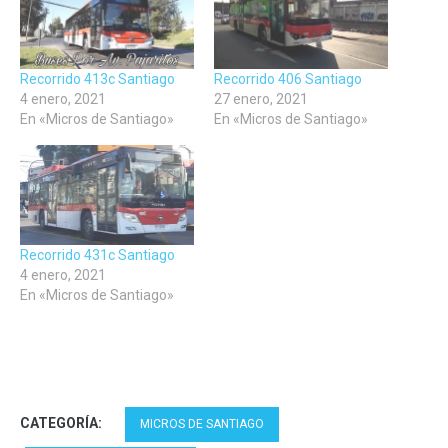
nueva)
nueva)
nueva)
Recorrido 413c Santiago
Recorrido 406 Santiago
4 enero, 2021
27 enero, 2021
En «Micros de Santiago»
En «Micros de Santiago»
Recorrido 431c Santiago
4 enero, 2021
En «Micros de Santiago»
CATEGORÍA:
MICROS DE SANTIAGO