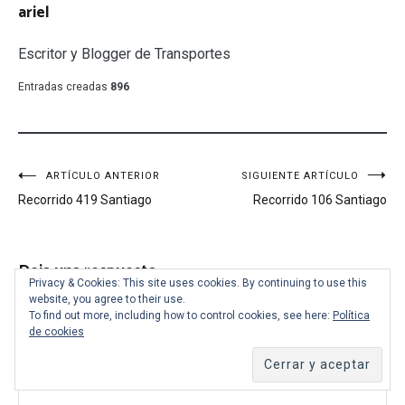
ariel
Escritor y Blogger de Transportes
Entradas creadas
896
Navegación
ARTÍCULO ANTERIOR
SIGUIENTE ARTÍCULO
Recorrido 419 Santiago
Recorrido 106 Santiago
de
entradas
Deja una respuesta
Privacy & Cookies: This site uses cookies. By continuing to use this
Tu dirección de correo electrónico no será publicada.
Los
website, you agree to their use.
To find out more, including how to control cookies, see here:
Política
campos obligatorios están marcados con
*
de cookies
COMENTARIO
*