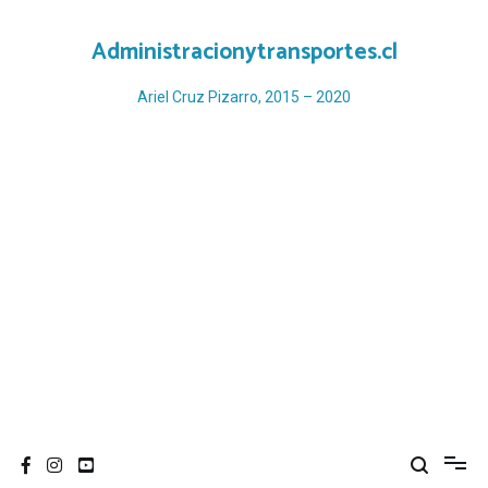
Ir
al
Administracionytransportes.cl
contenido
Ariel Cruz Pizarro, 2015 – 2020