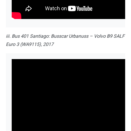
iii. Bus 401 Santiago: Busscar Urbanuss – Volvo B9 SALF
Euro 3 (WA9115), 2017