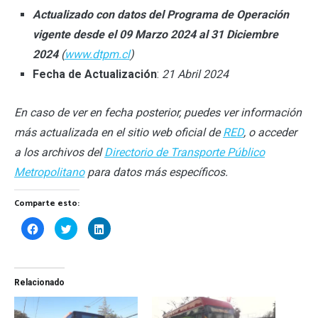
Actualizado con datos del Programa de Operación
vigente desde el 09 Marzo 2024 al 31 Diciembre
2024
(
www.dtpm.cl
)
Fecha de Actualización
:
21 Abril 2024
En caso de ver en fecha posterior, puedes ver información
más actualizada en el sitio web oficial de
RED
, o acceder
a los archivos del
Directorio de Transporte Público
Metropolitano
para datos más específicos.
Comparte esto:
Haz
Haz
Haz
clic
clic
clic
para
para
para
compartir
compartir
compartir
en
en
en
Facebook
Twitter
LinkedIn
(Se
(Se
(Se
Relacionado
abre
abre
abre
en
en
en
una
una
una
ventana
ventana
ventana