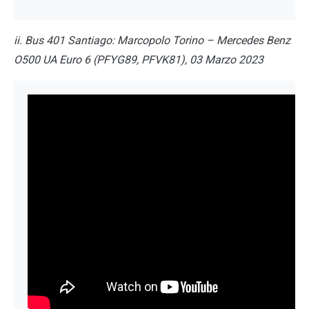
ii. Bus 401 Santiago: Marcopolo Torino – Mercedes Benz
O500 UA Euro 6 (PFYG89, PFVK81), 03 Marzo 2023