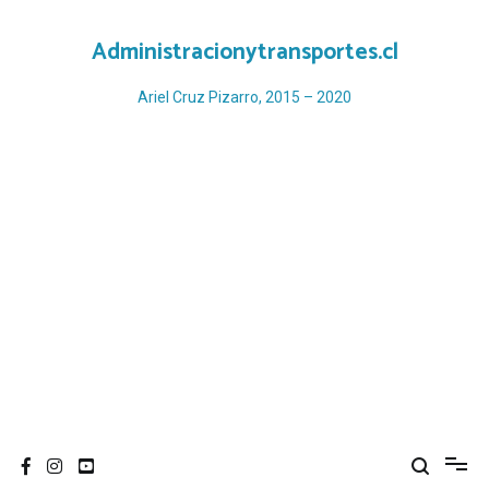
Ir
al
Administracionytransportes.cl
contenido
Ariel Cruz Pizarro, 2015 – 2020