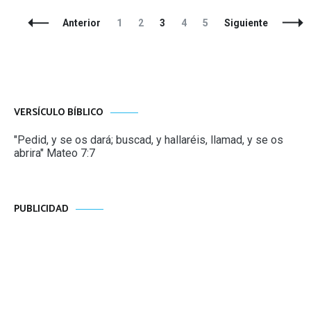
Navegación
Página
Página
Página
Página
Página
Anterior
1
2
3
4
5
Siguiente
de
entradas
VERSÍCULO BÍBLICO
"Pedid, y se os dará; buscad, y hallaréis, llamad, y se os
abrira" Mateo 7:7
PUBLICIDAD