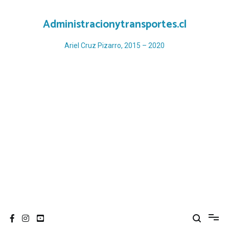
Ir
al
Administracionytransportes.cl
contenido
Ariel Cruz Pizarro, 2015 – 2020