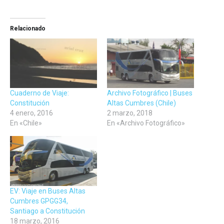
para
para
para
compartir
compartir
compartir
en
en
en
Facebook
Twitter
LinkedIn
(Se
(Se
(Se
Relacionado
abre
abre
abre
en
en
en
una
una
una
ventana
ventana
ventana
nueva)
nueva)
nueva)
Cuaderno de Viaje:
Archivo Fotográfico | Buses
Constitución
Altas Cumbres (Chile)
4 enero, 2016
2 marzo, 2018
En «Chile»
En «Archivo Fotográfico»
EV: Viaje en Buses Altas
Cumbres GPGG34,
Santiago a Constitución
18 marzo, 2016