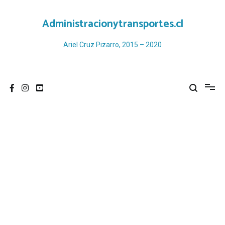
Ir
al
Administracionytransportes.cl
contenido
Ariel Cruz Pizarro, 2015 – 2020