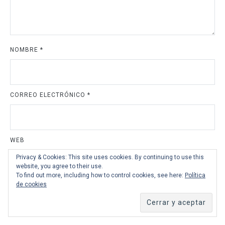
NOMBRE
*
CORREO ELECTRÓNICO
*
WEB
Privacy & Cookies: This site uses cookies. By continuing to use this
website, you agree to their use.
To find out more, including how to control cookies, see here:
Política
de cookies
GUARDA MI NOMBRE, CORREO ELECTRÓNICO Y WEB EN ESTE
NAVEGADOR PARA LA PRÓXIMA VEZ QUE COMENTE.