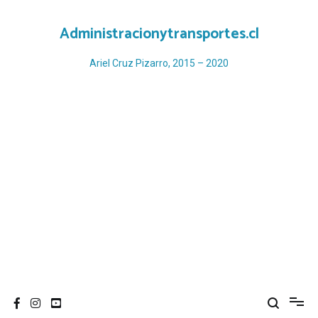
Ir
al
Administracionytransportes.cl
contenido
Ariel Cruz Pizarro, 2015 – 2020