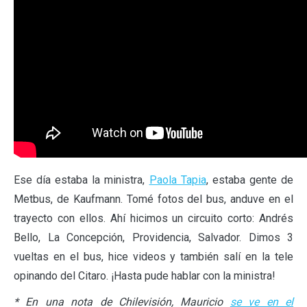
Ese día estaba la ministra,
Paola Tapia
, estaba gente de
Metbus, de Kaufmann. Tomé fotos del bus, anduve en el
trayecto con ellos. Ahí hicimos un circuito corto: Andrés
Bello, La Concepción, Providencia, Salvador. Dimos 3
vueltas en el bus, hice videos y también salí en la tele
opinando del Citaro. ¡Hasta pude hablar con la ministra!
* En una nota de Chilevisión, Mauricio
se ve en el