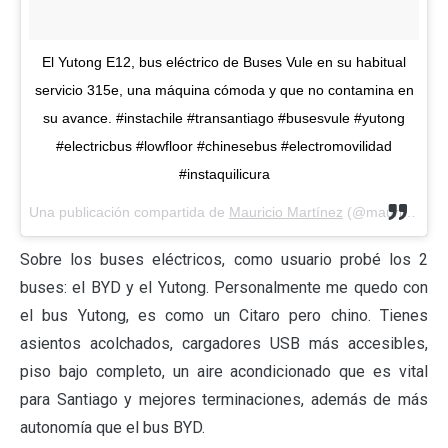
El Yutong E12, bus eléctrico de Buses Vule en su habitual
servicio 315e, una máquina cómoda y que no contamina en
su avance. #instachile #transantiago #busesvule #yutong
#electricbus #lowfloor #chinesebus #electromovilidad
#instaquilicura
Una publicación compartida de
Mauricio Martínez
(@mauri_martinez96) el
Sobre los buses eléctricos, como usuario probé los 2
buses: el BYD y el Yutong. Personalmente me quedo con
el bus Yutong, es como un Citaro pero chino. Tienes
asientos acolchados, cargadores USB más accesibles,
piso bajo completo, un aire acondicionado que es vital
para Santiago y mejores terminaciones, además de más
autonomía que el bus BYD.