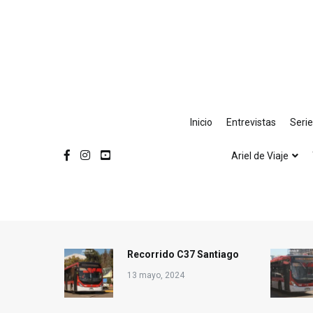
Ir
al
contenido
Inicio
Entrevistas
Seri
Ariel de Viaje
Recorrido C37 Santiago
13 mayo, 2024