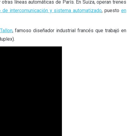
 otras líneas automáticas de París. En Suiza, operan trenes
o de intercomunicación y sistema automatizado
, puesto
en
Tallon
, famoso diseñador industrial francés que trabajó en
uplex).