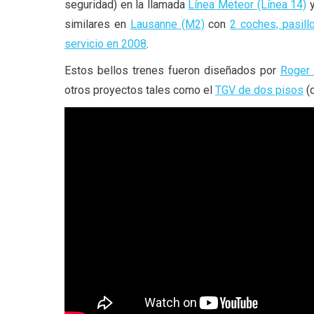
seguridad) en la llamada
Línea Meteor (Línea 14)
y
similares en
Lausanne (M2)
con
2 coches, pasill
servicio en 2008
.
Estos bellos trenes fueron diseñados por
Roger 
otros proyectos tales como el
TGV de dos pisos
(d