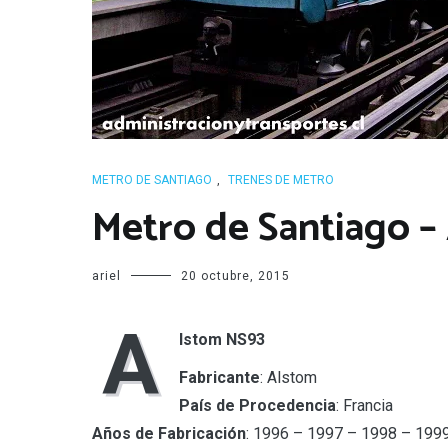
METRO DE SANTIAGO
,
TRENES DE METRO
Metro de Santiago –
ariel
20 octubre, 2015
A
lstom NS93
Fabricante
: Alstom
País de Procedencia
: Francia
Años de Fabricación
: 1996 – 1997 – 1998 – 199