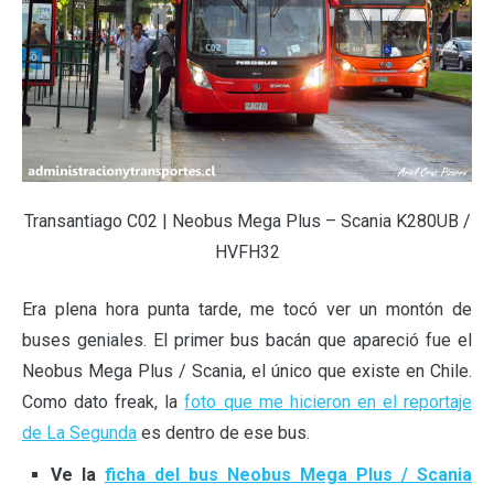
Transantiago C02 | Neobus Mega Plus – Scania K280UB /
HVFH32
Era plena hora punta tarde, me tocó ver un montón de
buses geniales. El primer bus bacán que apareció fue el
Neobus Mega Plus / Scania, el único que existe en Chile.
Como dato freak, la
foto que me hicieron en el reportaje
de La Segunda
es dentro de ese bus.
Ve la
ficha del bus Neobus Mega Plus / Scania