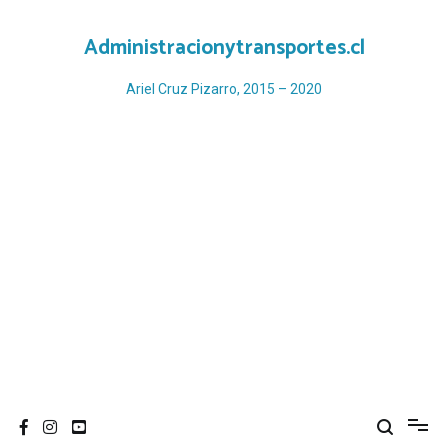
Ir
al
Administracionytransportes.cl
contenido
Ariel Cruz Pizarro, 2015 – 2020