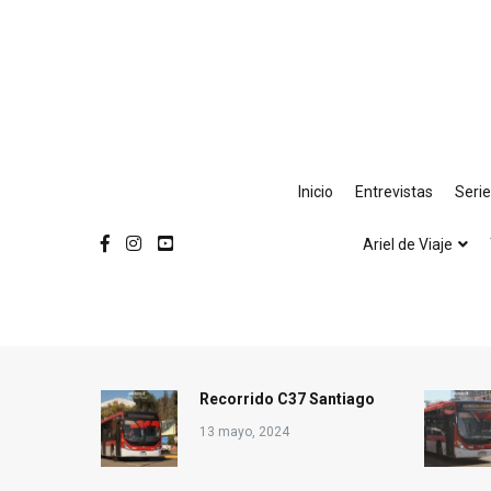
Ir
al
contenido
Inicio
Entrevistas
Seri
Ariel de Viaje
Recorrido C37 Santiago
13 mayo, 2024