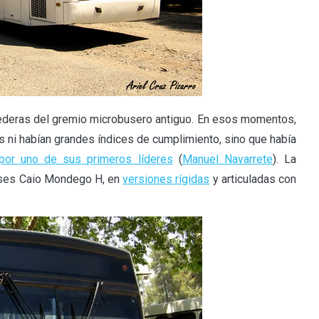
ederas del gremio microbusero antiguo. En esos momentos,
s ni habían grandes índices de cumplimiento, sino que había
por uno de sus primeros líderes
(
Manuel Navarrete
). La
uses Caio Mondego H, en
versiones rígidas
y articuladas con