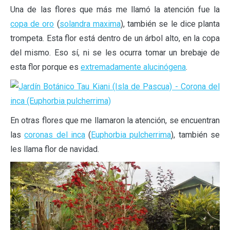
Una de las flores que más me llamó la atención fue la
copa de oro
(
solandra maxima
), también se le dice planta
trompeta. Esta flor está dentro de un árbol alto, en la copa
del mismo. Eso sí, ni se les ocurra tomar un brebaje de
esta flor porque es
extremadamente alucinógena
.
En otras flores que me llamaron la atención, se encuentran
las
coronas del inca
(
Euphorbia pulcherrima
), también se
les llama flor de navidad.