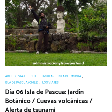
ARIEL DE VIAJE
,
CHILE
,
INSULAR
,
ISLA DE PASCUA
,
ISLA DE PASCUA (CHILE)
,
LOS VIAJES
Día 06 Isla de Pascua: Jardín
Botánico / Cuevas volcánicas /
Alerta de tsunami