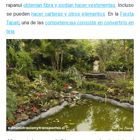
rapanui
obtenían fibra y podían hacer vestimentas
. Incluso
se pueden
hacer carteras y otros elementos
. En la
Fiesta
Tapati
, una de las
competencias consiste en convertirlo en
tela
.