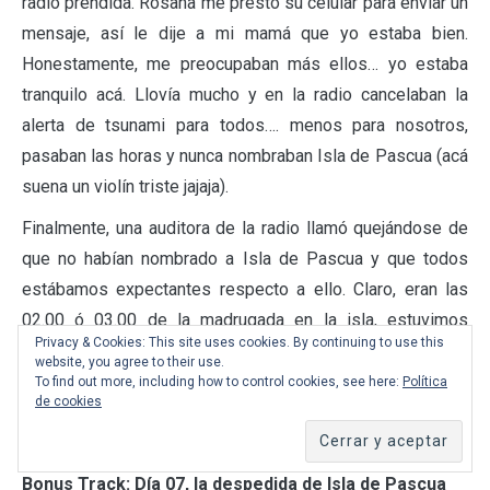
radio prendida. Rosana me prestó su celular para enviar un
mensaje, así le dije a mi mamá que yo estaba bien.
Honestamente, me preocupaban más ellos… yo estaba
tranquilo acá. Llovía mucho y en la radio cancelaban la
alerta de tsunami para todos…. menos para nosotros,
pasaban las horas y nunca nombraban Isla de Pascua (acá
suena un violín triste jajaja).
Finalmente, una auditora de la radio llamó quejándose de
que no habían nombrado a Isla de Pascua y que todos
estábamos expectantes respecto a ello. Claro, eran las
02.00 ó 03.00 de la madrugada en la isla, estuvimos
Privacy & Cookies: This site uses cookies. By continuing to use this
alrededor de 8 horas «
viviendo la alerta
«. En la siguiente
website, you agree to their use.
nota de prensa con los encargados gubernamentales,
To find out more, including how to control cookies, see here:
Política
de cookies
canceló la alerta y por fin pudimos volver al hostal que
estaba en zona de riesgo.
Bonus Track: Día 07, la despedida de Isla de Pascua