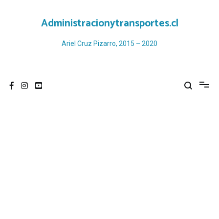
Ir
al
Administracionytransportes.cl
contenido
Ariel Cruz Pizarro, 2015 – 2020