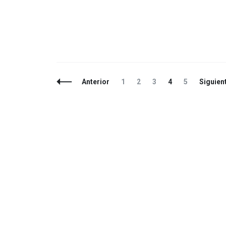
Navegación
Página
Página
Página
Página
Página
Anterior
1
2
3
4
5
Siguien
de
entradas