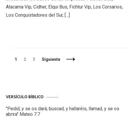
Atacama Vip, Cidher, Elqui Bus, Fichtur Vip, Los Corsarios,
Los Conquistadores del Sur, […]
Navegación
Página
Página
Página
1
2
3
Siguiente
de
entradas
VERSÍCULO BÍBLICO
"Pedid, y se os dará; buscad, y hallaréis, llamad, y se os
abrira" Mateo 7:7