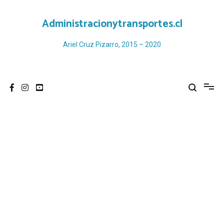
Ir
al
Administracionytransportes.cl
contenido
Ariel Cruz Pizarro, 2015 – 2020