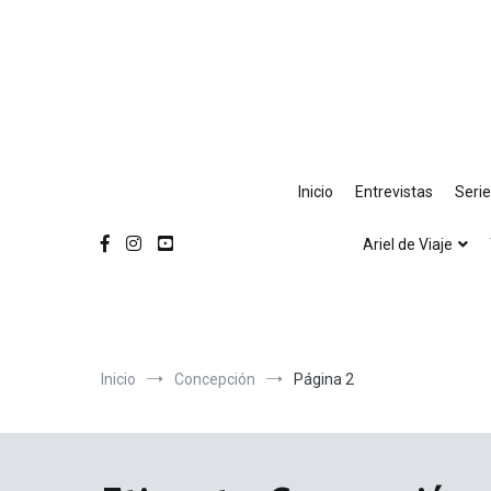
Ir
al
contenido
Inicio
Entrevistas
Seri
Ariel de Viaje
Inicio
Concepción
Página 2