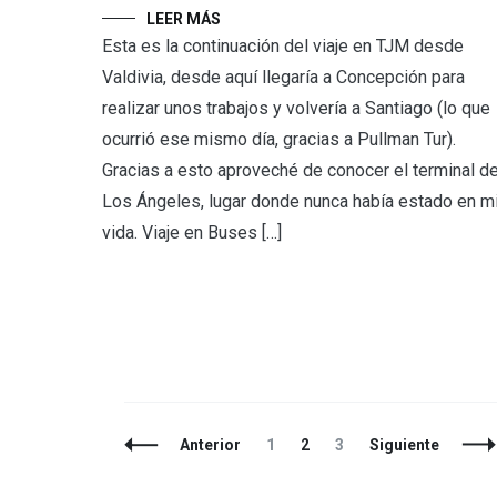
LEER MÁS
Esta es la continuación del viaje en TJM desde
Valdivia, desde aquí llegaría a Concepción para
realizar unos trabajos y volvería a Santiago (lo que
ocurrió ese mismo día, gracias a Pullman Tur).
Gracias a esto aproveché de conocer el terminal d
Los Ángeles, lugar donde nunca había estado en m
vida. Viaje en Buses […]
Navegación
Página
Página
Página
Anterior
1
2
3
Siguiente
de
entradas