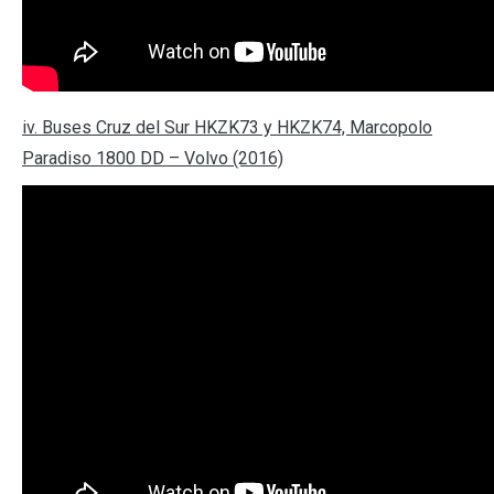
iv. Buses Cruz del Sur HKZK73 y HKZK74, Marcopolo
Paradiso 1800 DD – Volvo (2016)