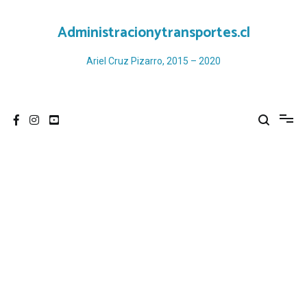
Ir
al
Administracionytransportes.cl
contenido
Ariel Cruz Pizarro, 2015 – 2020