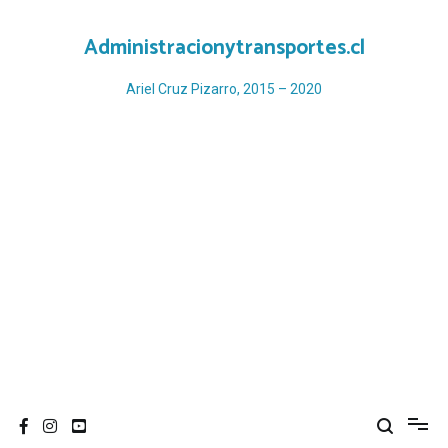
Ir
al
Administracionytransportes.cl
contenido
Ariel Cruz Pizarro, 2015 – 2020