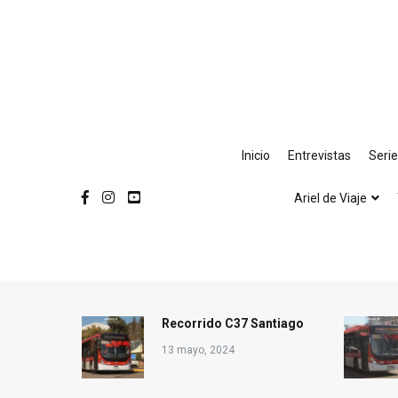
Ir
al
contenido
Inicio
Entrevistas
Seri
Ariel de Viaje
Recorrido C37 Santiago
13 mayo, 2024