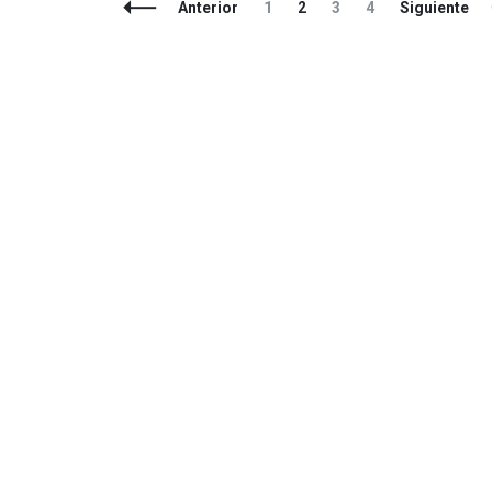
Navegación
Página
Página
Página
Página
Anterior
1
2
3
4
Siguiente
de
entradas