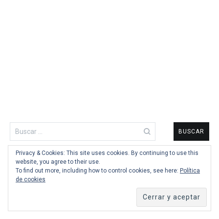
Buscar:
Privacy & Cookies: This site uses cookies. By continuing to use this
website, you agree to their use.
To find out more, including how to control cookies, see here:
Política
FACEBOOK
de cookies