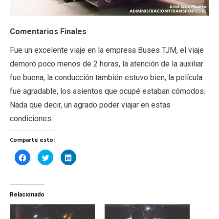
Comentarios Finales
Fue un excelente viaje en la empresa Buses TJM, el viaje
demoró poco menos de 2 horas, la atención de la auxiliar
fue buena, la conducción también estuvo bien, la película
fue agradable, los asientos que ocupé estaban cómodos.
Nada que decir, un agrado poder viajar en estas
condiciones.
Comparte esto:
Haz
Haz
Haz
clic
clic
clic
para
para
para
compartir
compartir
compartir
en
en
en
Facebook
Twitter
LinkedIn
(Se
(Se
(Se
Relacionado
abre
abre
abre
en
en
en
una
una
una
ventana
ventana
ventana