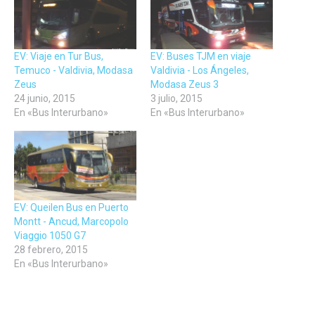
nueva)
nueva)
nueva)
EV: Viaje en Tur Bus,
EV: Buses TJM en viaje
Temuco - Valdivia, Modasa
Valdivia - Los Ángeles,
Zeus
Modasa Zeus 3
24 junio, 2015
3 julio, 2015
En «Bus Interurbano»
En «Bus Interurbano»
EV: Queilen Bus en Puerto
Montt - Ancud, Marcopolo
Viaggio 1050 G7
28 febrero, 2015
En «Bus Interurbano»