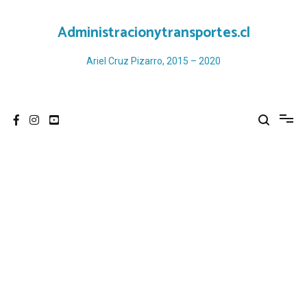
Ir
al
Administracionytransportes.cl
contenido
Ariel Cruz Pizarro, 2015 – 2020