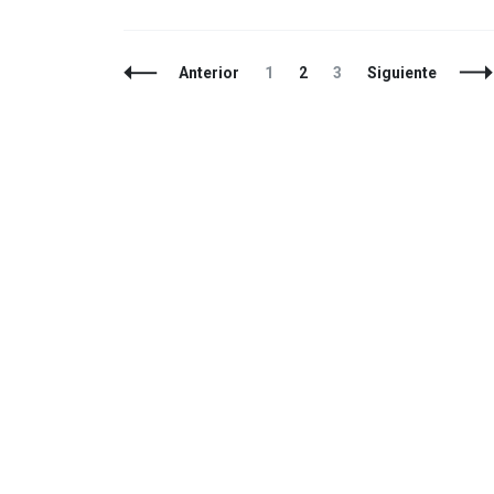
Navegación
Página
Página
Página
Anterior
1
2
3
Siguiente
de
entradas