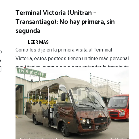
Terminal Victoria (Unitran –
Transantiago): No hay primera, sin
segunda
LEER MÁS
Como les dije en la primera visita al Terminal
o
Victoria, estos posteos tienen un tinte más personal
e
que técnico, aunque sirve para entender la transición
]
del sistema de micros amarillas a Transantiago.
Unitran era una empresa que tenía componentes de
ambos sistemas en su funcionamiento. No hay
primera sin segunda – 09 Octubre 2009 No […]