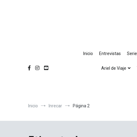
Ir
al
contenido
Inicio
Entrevistas
Seri
Ariel de Viaje
Inicio
Inrecar
Página 2