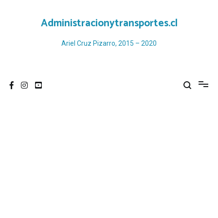
Ir
al
Administracionytransportes.cl
contenido
Ariel Cruz Pizarro, 2015 – 2020