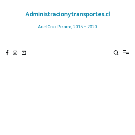
Ir
al
Administracionytransportes.cl
contenido
Ariel Cruz Pizarro, 2015 – 2020