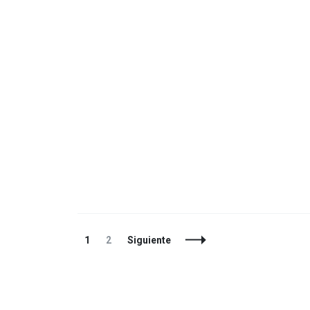
Navegación
Página
Página
1
2
Siguiente
de
entradas